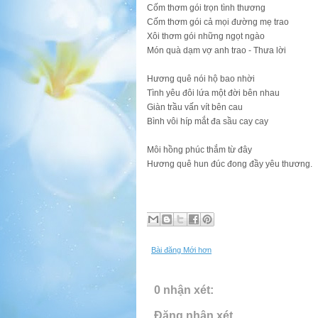
Cốm thơm gói trọn tình thương
Cốm thơm gói cả mọi đường mẹ trao
Xôi thơm gói những ngọt ngào
Món quà dạm vợ anh trao - Thưa lời
Hương quê nói hộ bao nhời
Tình yêu đôi lứa một đời bên nhau
Giàn trầu vấn vít bên cau
Bình vôi híp mắt đa sầu cay cay
Môi hồng phúc thắm từ đây
Hương quê hun đúc đong đầy yêu thương.
Bài đăng Mới hơn
0 nhận xét:
Đăng nhận xét