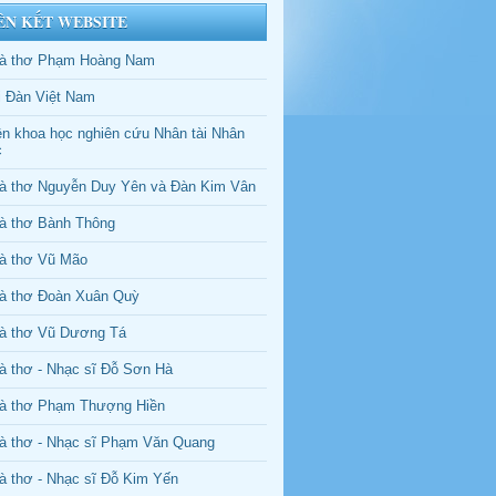
ÊN KẾT WEBSITE
à thơ Phạm Hoàng Nam
i Đàn Việt Nam
ện khoa học nghiên cứu Nhân tài Nhân
c
à thơ Nguyễn Duy Yên và Đàn Kim Vân
à thơ Bành Thông
à thơ Vũ Mão
à thơ Đoàn Xuân Quỳ
à thơ Vũ Dương Tá
à thơ - Nhạc sĩ Đỗ Sơn Hà
à thơ Phạm Thượng Hiền
à thơ - Nhạc sĩ Phạm Văn Quang
à thơ - Nhạc sĩ Đỗ Kim Yến