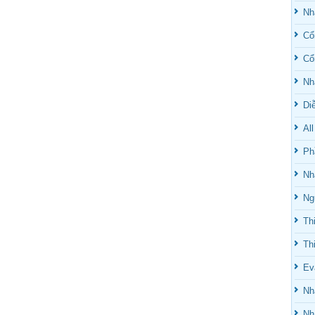
Nh
Cổ
Cổ
Nh
Di
Al
Ph
Nh
Ng
Th
Th
Ev
Nh
Nh