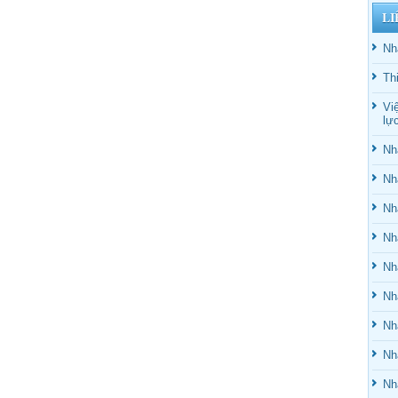
LI
Nh
Th
Vi
lự
Nh
Nh
Nh
Nh
Nh
Nh
Nh
Nh
Nh