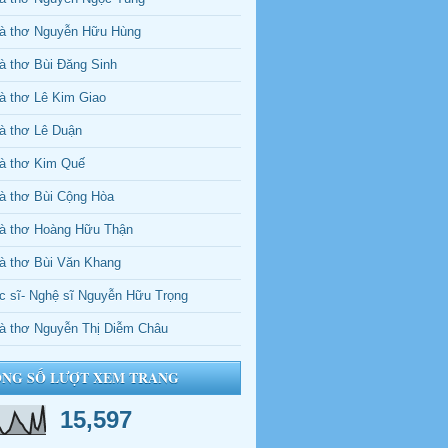
à thơ Nguyễn Hữu Hùng
à thơ Bùi Đăng Sinh
à thơ Lê Kim Giao
à thơ Lê Duận
à thơ Kim Quế
à thơ Bùi Cộng Hòa
à thơ Hoàng Hữu Thận
à thơ Bùi Văn Khang
c sĩ- Nghệ sĩ Nguyễn Hữu Trọng
à thơ Nguyễn Thị Diễm Châu
NG SỐ LƯỢT XEM TRANG
15,597