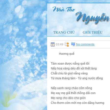
TRANG CHỦ
GIỚI THIỆU
03:49
No comments
Hương quê
Tám xoan được nắng quê tôi
Nếp hoa vàng dẻo đồ xôi thết làng
Chắt chiu từ giọt nắng vàng
Từ mưa tháng tám - Từ ang nước đồng
Nếp xanh rang chảo cốm nồng
Mẹ xay mẹ giã thết chồng đãi con
Mẹ rang cho dẻo cho giòn
Cho thơm cóm mới mẹ còn dâng hương