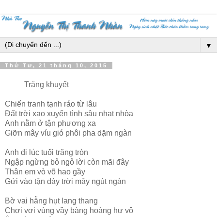
▼
Thứ Tư, 21 tháng 10, 2015
Trăng khuyết
Chiến tranh tạnh ráo từ lâu
Đất trời xao xuyến tình sâu nhạt nhòa
Anh nằm ở tận phương xa
Giỡn mây víu gió phôi pha dặm ngàn
Anh đi lúc tuổi trăng tròn
Ngập ngừng bỏ ngỏ lời còn mãi đây
Thân em vò võ hao gầy
Gửi vào tận đáy trời mây ngút ngàn
Bờ vai hẫng hụt lang thang
Chơi vơi vùng vầy bàng hoàng hư vô